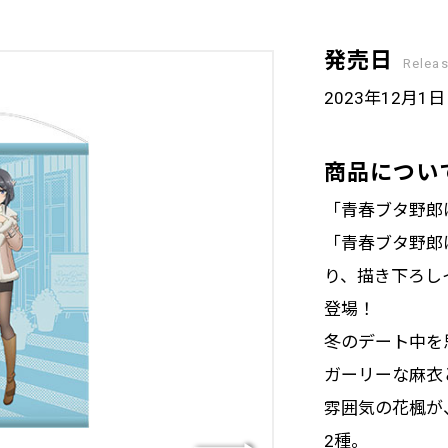
発売日
Relea
2023年12月1
商品につい
「青春ブタ野郎
「青春ブタ野郎
り、描き下ろし
登場！
冬のデート中を
ガーリーな麻衣
雰囲気の花楓が
2種。