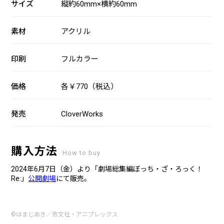
サイズ
縦約60mm×横約60mm
素材
アクリル
印刷
フルカラー
価格
各￥770（税込）
発売
CloverWorks
購入方法
How to buy
2024年6月7日（金）より「劇場総集編ぼっち・ざ・ろっく！
Re:」
公開劇場
にて販売。
©はまじあき／芳文社・アニプレックス