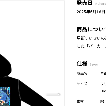
発売日
Relea
2025年5月16
商品につい
星街すいせいの
した「パーカー
仕様
Spec
商品名
星
サイズ
フ
50
素材
綿