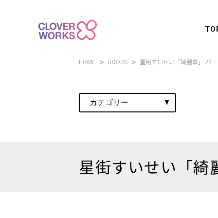
TO
HOME
GOODS
星街すいせい「綺麗事」 パー
星街すいせい「綺