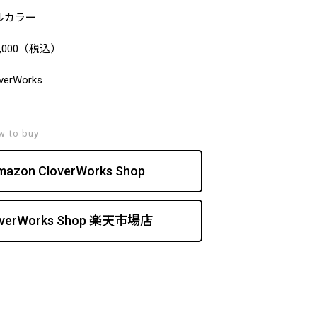
ルカラー
,000（税込）
verWorks
w to buy
mazon CloverWorks Shop
overWorks Shop 楽天市場店