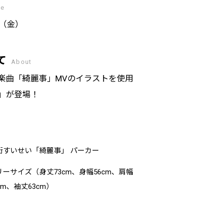
se
日（金）
て
About
楽曲「綺麗事」MVのイラストを使用
」が登場！
街すいせい「綺麗事」 パーカー
リーサイズ（身丈73cm、身幅56cm、肩幅
cm、袖丈63cm）