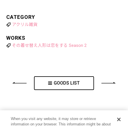
CATEGORY
アクリル雑貨
WORKS
その着せ替え人形は恋をする Season 2
GOODS LIST
When you visit any website, it may store or retrieve
information on your browser. This information might be about