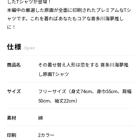
したTシャツが登場！
本編中の厳選した原画が全面に印刷されたプレミアムなTシ
ャツです。これを着ればあなたもコアな喜多川海夢推し
に！
仕様
Spec
商品名
その着せ替え人形は恋をする 喜多川海夢推
し原画Tシャツ
サイズ
フリーサイズ（身丈74cm、身巾55cm、肩幅
50cm、袖丈22cm）
素材
綿
印刷
2カラー