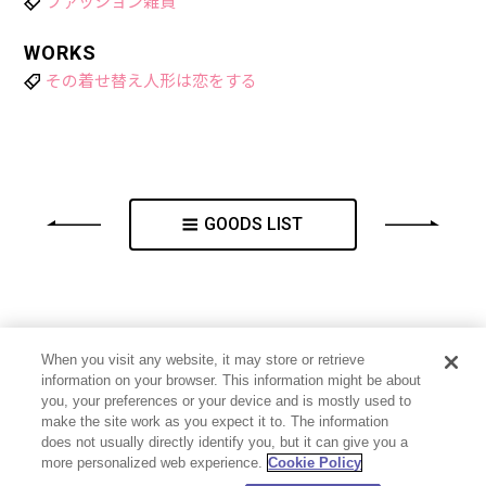
ファッション雑貨
WORKS
その着せ替え人形は恋をする
GOODS LIST
When you visit any website, it may store or retrieve
information on your browser. This information might be about
you, your preferences or your device and is mostly used to
make the site work as you expect it to. The information
does not usually directly identify you, but it can give you a
more personalized web experience.
Cookie Policy
プライバシーポリシー
お問い合わせ
Cookie Settings