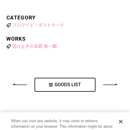
CATEGORY
ブロマイド・ポストカード
WORKS
逃げ上手の若君 第一期
GOODS LIST
When you visit any website, it may store or retrieve
information on your browser. This information might be about