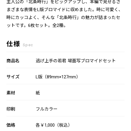
主人公の「北条時行」をピックアップし、本編で見せるさ
まざまな表情をL版ブロマイドに収めました。時に可愛く、
時にカッコよく、そんな「北条時行」の魅力が詰まったセ
ットです。6枚セット。全2種。
仕様
Spec
商品名
逃げ上手の若君 場面写ブロマイドセット
サイズ
L版（89mm×127mm）
素材
紙
印刷
フルカラー
価格
各￥1,000（税込）