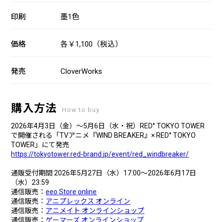
印刷
墨1色
価格
各￥1,100（税込）
発売
CloverWorks
購入方法
How to buy
2026年4月3日（金）～5月6日（水・祝）RED° TOKYO TOWER
で開催される「TVアニメ『WIND BREAKER』× RED° TOKYO
TOWER」にて発売
https://tokyotower.red-brand.jp/event/red_windbreaker/
通販受付期間 2026年5月27日（水）17:00～2026年6月17日
（水）23:59
通信販売：
eeo Store online
通信販売：
アニプレックス オンライン
通信販売：
アニメイト オンラインショップ
通信販売：
ゲーマーズ オンラインショップ