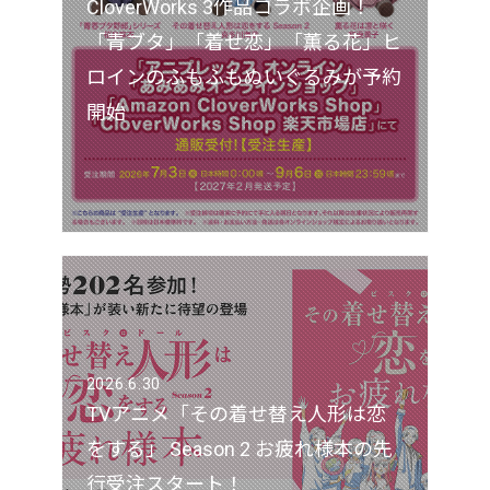
CloverWorks 3作品コラボ企画！
「青ブタ」「着せ恋」「薫る花」ヒ
ロインのふもふもぬいぐるみが予約
開始
2026.6.30
TVアニメ「その着せ替え人形は恋
をする」 Season 2 お疲れ様本の先
行受注スタート！