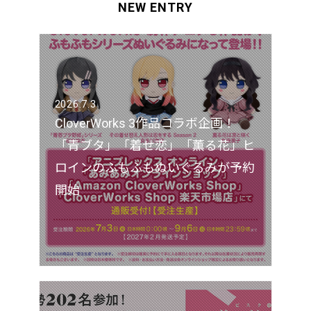
NEW ENTRY
2026.7.3
CloverWorks 3作品コラボ企画！
「青ブタ」「着せ恋」「薫る花」ヒ
ロインのふもふもぬいぐるみが予約
開始