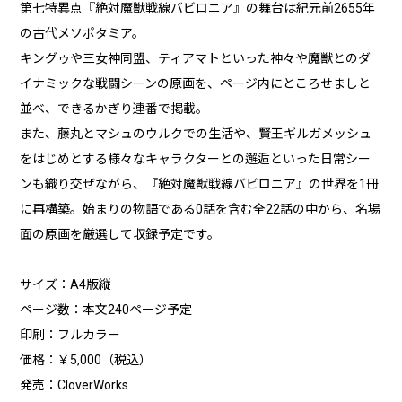
第七特異点『絶対魔獣戦線バビロニア』の舞台は紀元前2655年
の古代メソポタミア。
キングゥや三女神同盟、ティアマトといった神々や魔獣とのダ
イナミックな戦闘シーンの原画を、ページ内にところせましと
並べ、できるかぎり連番で掲載。
また、藤丸とマシュのウルクでの生活や、賢王ギルガメッシュ
をはじめとする様々なキャラクターとの邂逅といった日常シー
ンも織り交ぜながら、『絶対魔獣戦線バビロニア』の世界を1冊
に再構築。始まりの物語である0話を含む全22話の中から、名場
面の原画を厳選して収録予定です。
サイズ：A4版縦
ページ数：本文240ページ予定
印刷：フルカラー
価格：￥5,000（税込）
発売：CloverWorks