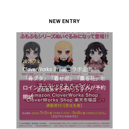
NEW ENTRY
2026.7.3
CloverWorks 3作品コラボ企画！
「青ブタ」「着せ恋」「薫る花」ヒ
ロインのふもふもぬいぐるみが予約
開始