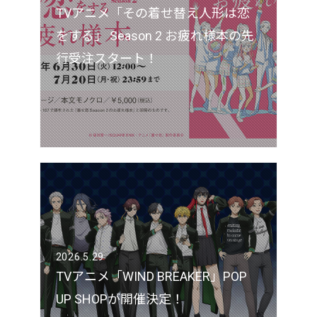
TVアニメ「その着せ替え人形は恋
をする」 Season 2 お疲れ様本の先
行受注スタート！
2026.5.29
TVアニメ「WIND BREAKER」POP
UP SHOPが開催決定！