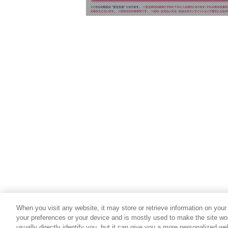
When you visit any website, it may store or retrieve information on your
your preferences or your device and is mostly used to make the site wor
usually directly identify you, but it can give you a more personalized w