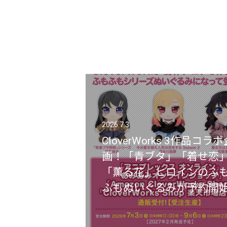
2026.7.3
2026.7.3
CloverWorks 3作品コラボ
CloverWorks 3作品コラボ
画！「青ブタ」「着せ恋
画！「青ブタ」「着せ恋
「薫る花」ヒロインのふ
「薫る花」ヒロインのふ
ふもぬいぐるみが予約開
ふもぬいぐるみが予約開