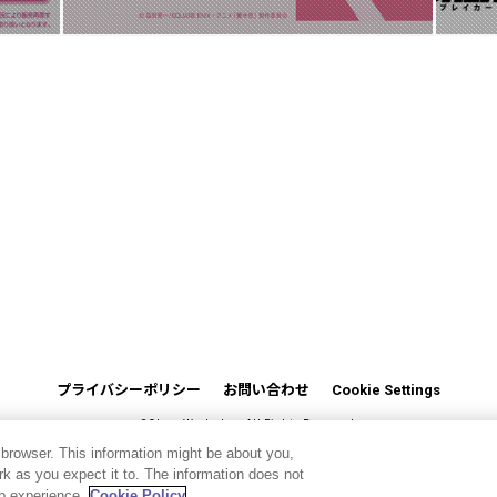
プライバシーポリシー
お問い合わせ
Cookie Settings
©CloverWorks Inc. All Rights Reserved.
 browser. This information might be about you,
k as you expect it to. The information does not
eb experience.
Cookie Policy