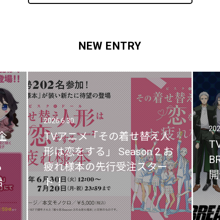
NEW ENTRY
2026.6.30
2026.6.30
202
202
企
企
TVアニメ「その着せ替え人
TVアニメ「その着せ替え人
T
T
」
」
形は恋をする」 Season 2 お
形は恋をする」 Season 2 お
B
B
も
も
疲れ様本の先行受注スター
疲れ様本の先行受注スター
開
開
始
始
ト！
ト！