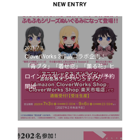
NEW ENTRY
2026.7.3
CloverWorks 3作品コラボ企画！
「青ブタ」「着せ恋」「薫る花」ヒ
ロインのふもふもぬいぐるみが予約
開始