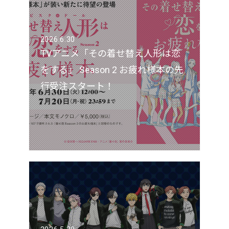
2026.6.30
TVアニメ「その着せ替え人形は恋
をする」 Season 2 お疲れ様本の先
行受注スタート！