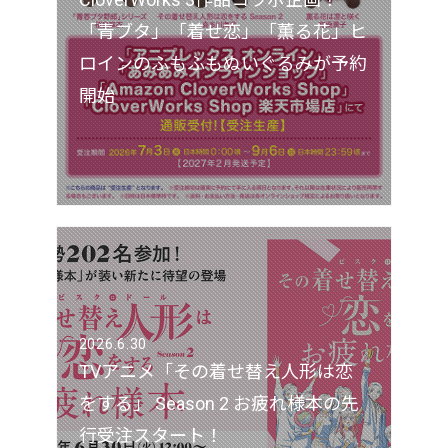
「青ブタ」「着せ恋」「薫る花」ヒ
ロインのふもふもぬいぐるみが予約
開始
2026.6.30
TVアニメ「その着せ替え人形は恋
をする」 Season 2 お疲れ様本の先
行受注スタート！