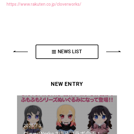
https://www.rakuten.co.jp/cloverworks/
NEWS LIST
NEW ENTRY
2026.7.3
CloverWorks 3作品コラボ企画！