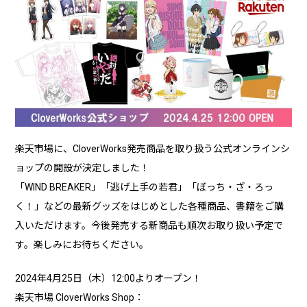
楽天市場に、
CloverWorks
発売商品を取り扱う公式オンラインシ
ョップの開設が決定しました！
「
WIND BREAKER
」「逃げ上手の若君」「ぼっち・ざ・ろっ
く！」などの最新グッズをはじめとした各種商品、書籍をご購
入いただけます。今後発売する新商品も順次お取り扱い予定で
す。楽しみにお待ちください。
2024年
4
月
25
日（木）12:00よりオープン！
楽天市場
CloverWorks Shop
：