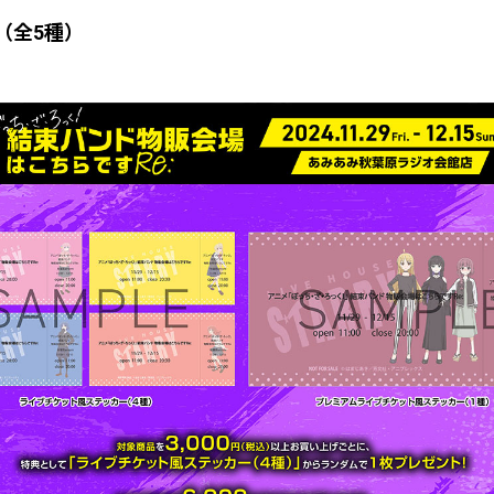
（全
5
種）