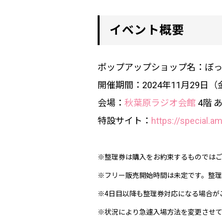
イベント概要
ポップアップショップ名：ぼっ
開催期間：
2024
年
11
月
29
日（
会場：
秋葉原ラジオ会館
4
階 
特設サイト：
https://special.a
※整理券は購入をお約束するものでは
※フリー販売開始時間は未定です。整理
※4日目以降も整理券対応になる場合が
※状況により急遽入場方法を変更させ