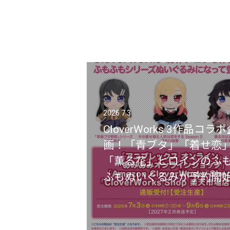
2026.7.3
2026.7.3
CloverWorks 3作品コラボ
CloverWorks 3作品コラボ
画！「青ブタ」「着せ恋
画！「青ブタ」「着せ恋
「薫る花」ヒロインのふ
「薫る花」ヒロインのふ
ふもぬいぐるみが予約開
ふもぬいぐるみが予約開