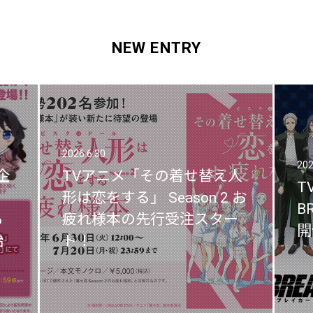
NEW ENTRY
2026.6.30
2026.6.30
202
202
企
企
TVアニメ「その着せ替え人
TVアニメ「その着せ替え人
T
T
」
」
形は恋をする」 Season 2 お
形は恋をする」 Season 2 お
B
B
も
も
疲れ様本の先行受注スター
疲れ様本の先行受注スター
開
開
始
始
ト！
ト！