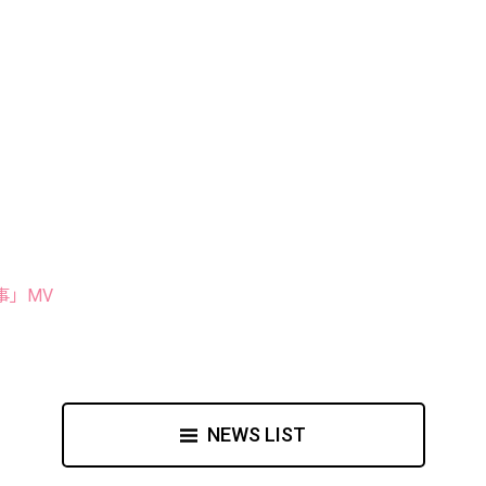
事」MV
NEWS LIST