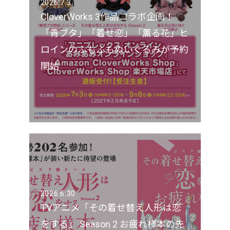
2026.7.3
CloverWorks 3作品コラボ企画！
「青ブタ」「着せ恋」「薫る花」ヒ
ロインのふもふもぬいぐるみが予約
開始
2026.6.30
TVアニメ「その着せ替え人形は恋
をする」 Season 2 お疲れ様本の先