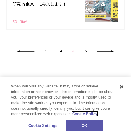
研究 in 東京」に参加します！
採用情報
1
…
4
5
6
When you visit any website, it may store or retrieve
information on your browser. This information might be about
you, your preferences or your device and is mostly used to
make the site work as you expect it to. The information
does not usually directly identify you, but it can give you a
more personalized web experience.
Cookie Policy
プライバシーポリシー
お問い合わせ
Cookie Settings
©CloverWorks Inc. All Rights Reserved.
Cookie Settings
OK