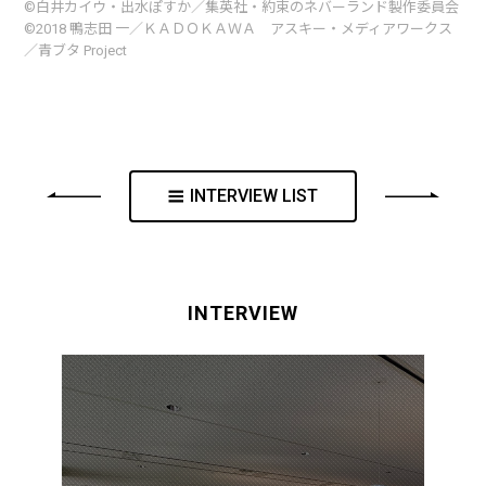
©白井カイウ・出水ぽすか／集英社・約束のネバーランド製作委員会
©2018 鴨志田 一／ＫＡＤＯＫＡＷＡ アスキー・メディアワークス
／青ブタ Project
INTERVIEW LIST
INTERVIEW