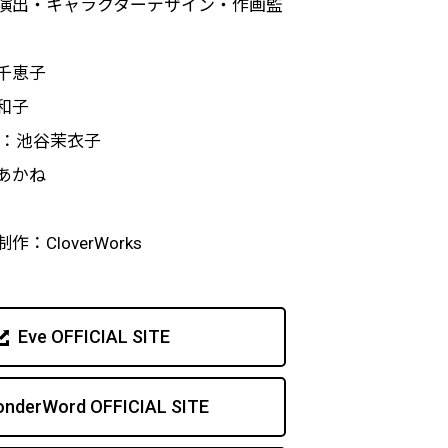
演出・キャラクターデザイン・作画監
千恵子
和子
ー：池谷茉衣子
あかね
：CloverWorks
Eve OFFICIAL SITE
nderWord OFFICIAL SITE