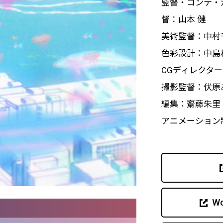
監督・コンテ・
督：山本 健
美術監督：中村
色彩設計：中島
CGディレクタ
撮影監督：伏原
編集：齋藤朱里
アニメーション制作
Wo