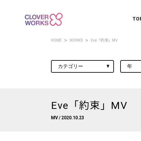
TO
HOME
WORKS
Eve「約束」MV
Eve「約束」MV
MV
/ 2020.10.23