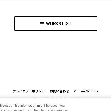
WORKS LIST
プライバシーポリシー
お問い合わせ
Cookie Settings
©CloverWorks Inc. All Rights Reserved.
 browser. This information might be about you,
k as you expect it to. The information does not