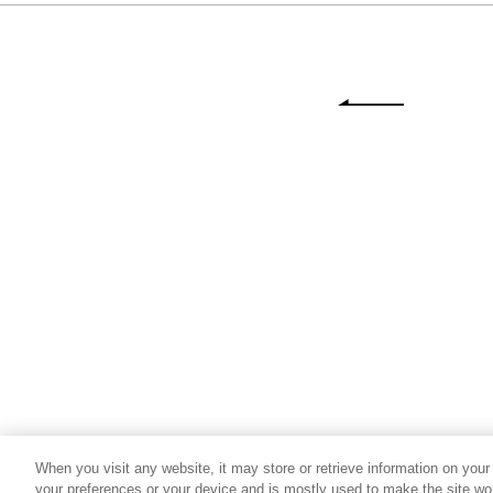
When you visit any website, it may store or retrieve information on your
your preferences or your device and is mostly used to make the site wor