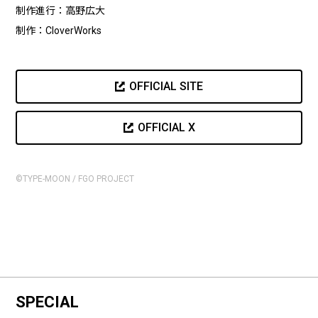
制作進行：高野広大
制作：CloverWorks
OFFICIAL SITE
OFFICIAL X
©TYPE-MOON / FGO PROJECT
SPECIAL