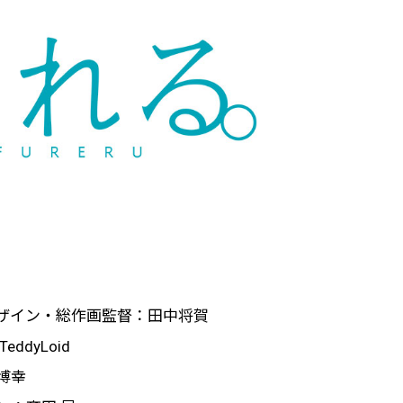
ザイン・総作画監督：田中将賀
ddyLoid
博幸