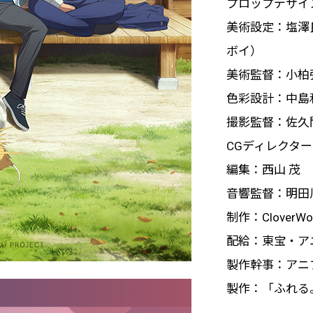
プロップデザイ
美術設定：塩澤
ボイ）
美術監督：小柏
色彩設計：中島
撮影監督：佐久
CGディレクタ
編集：西山 茂
音響監督：明田
制作：CloverWo
配給：東宝・ア
製作幹事：アニプレ
製作：「ふれる