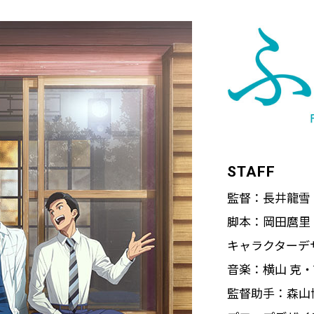
STAFF
監督：長井龍雪
脚本：岡田麿里
キャラクターデ
音楽：横山 克・Te
監督助手：森山