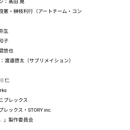
ン：髙田 晃
良憲・榊枝利行（アートチーム・コン
弥生
和子
間悠也
ー：渡邉啓太（サブリメイション）
川 仁
rks
ニプレックス
ックス・STORY inc.
。」製作委員会