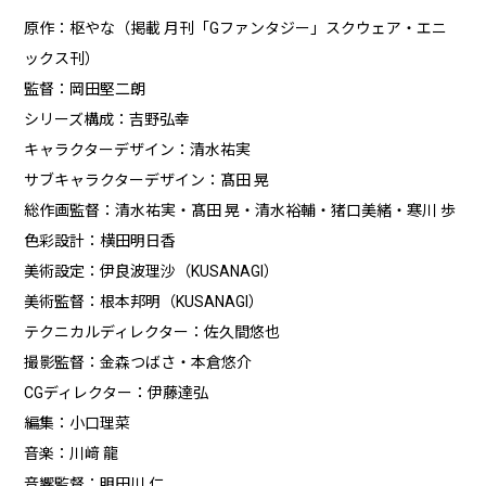
原作：枢やな（掲載 月刊「Gファンタジー」スクウェア・エニ
ックス刊）
監督：岡田堅二朗
シリーズ構成：吉野弘幸
キャラクターデザイン：清水祐実
サブキャラクターデザイン：髙田 晃
総作画監督：清水祐実・髙田 晃・清水裕輔・猪口美緒・寒川 歩
色彩設計：横田明日香
美術設定：伊良波理沙（KUSANAGI）
美術監督：根本邦明（KUSANAGI）
テクニカルディレクター：佐久間悠也
撮影監督：金森つばさ・本倉悠介
CGディレクター：伊藤達弘
編集：小口理菜
音楽：川﨑 龍
音響監督：明田川 仁