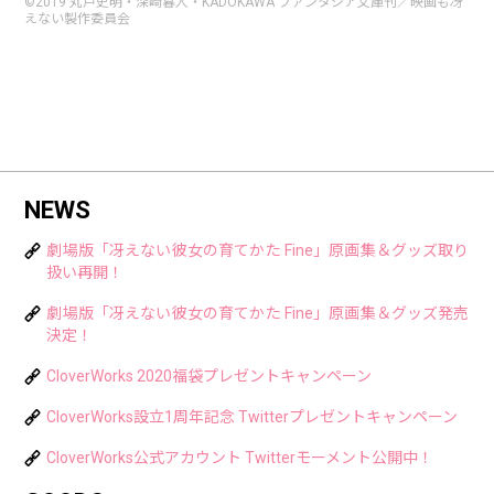
©2019 丸戸史明・深崎暮人・KADOKAWA ファンタジア文庫刊／映画も冴
えない製作委員会
NEWS
劇場版「冴えない彼女の育てかた Fine」原画集＆グッズ取り
扱い再開！
劇場版「冴えない彼女の育てかた Fine」原画集＆グッズ発売
決定！
CloverWorks 2020福袋プレゼントキャンペーン
CloverWorks設立1周年記念 Twitterプレゼントキャンペーン
CloverWorks公式アカウント Twitterモーメント公開中！