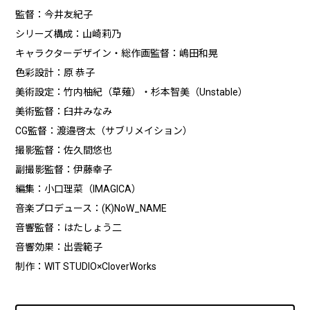
監督：今井友紀子
シリーズ構成：山崎莉乃
キャラクターデザイン・総作画監督：嶋田和晃
色彩設計：原 恭子
美術設定：竹内柚紀（草薙）・杉本智美（Unstable）
美術監督：臼井みなみ
CG監督：渡邉啓太（サブリメイション）
撮影監督：佐久間悠也
副撮影監督：伊藤幸子
編集：小口理菜（IMAGICA）
音楽プロデュース：(K)NoW_NAME
音響監督：はたしょう二
音響効果：出雲範子
制作：WIT STUDIO×CloverWorks