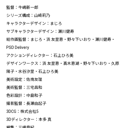
監督：牛嶋新一郎
シリーズ構成：山崎莉乃
キャラクターデザイン：まじろ
サブキャラクターデザイン：瀬川健寿
総作画監督：まじろ・浜 友里恵・野々下いおり・瀬川健寿・
PSD Delivery
アクションディレクター：石上ひろ美
デザインワークス：浜 友里恵・髙木恵湖・野々下いおり・久原
陽子・水谷汐里・石上ひろ美
美術設定：佐南友理
美術監督：三宅昌和
色彩設計：中島和子
撮影監督：長瀬由起子
3DCG：株式会社5
3Dディレクター：本多 真
編集：三嶋章紀