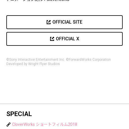
OFFICIAL SITE
OFFICIAL X
©Sony Interactive Entertainment Inc. ©ForwardWorks Corporation
Developed by Wright Flyer Studios
SPECIAL
CloverWorks ショートフィルム2018