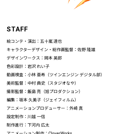
STAFF
絵コンテ・演出：五十嵐 達也
キャラクターデザイン・総作画監督：佐野 隆雄
デザインワークス：岡本 英郎
色彩設計：岩沢 れい子
動画検査：小林 亜希（ツインエンジン デジタル部）
美術監督：中村 典史（スタジオなや）
撮影監督：飯島 亮（旭プロダクション）
編集：坂本 久美子（ジェイフィルム）
アニメーションプロデューサー：外崎 真
設定制作：川越 一信
制作進行：下河内 広太
アニメーション制作：CloverWorks