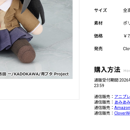
サイズ
全
素材
ポ
価格
￥7
発売
Clo
購入方法
Ho
通販受付期間 2026
23:59
通信販売：
アニプレ
通信販売：
あみあみ
通信販売：
Amazon 
通信販売：
Clover