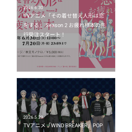
2026.6.30
TVアニメ「その着せ替え人形は恋
をする」 Season 2 お疲れ様本の先
行受注スタート！
2026.5.29
TVアニメ「WIND BREAKER」POP