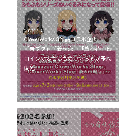
2026.7.3
CloverWorks 3作品コラボ企画！
「青ブタ」「着せ恋」「薫る花」ヒ
ロインのふもふもぬいぐるみが予約
開始