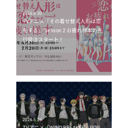
2026.6.30
TVアニメ「その着せ替え人形は恋
をする」 Season 2 お疲れ様本の先
行受注スタート！
2026.5.29
TVアニメ「WIND BREAKER」POP