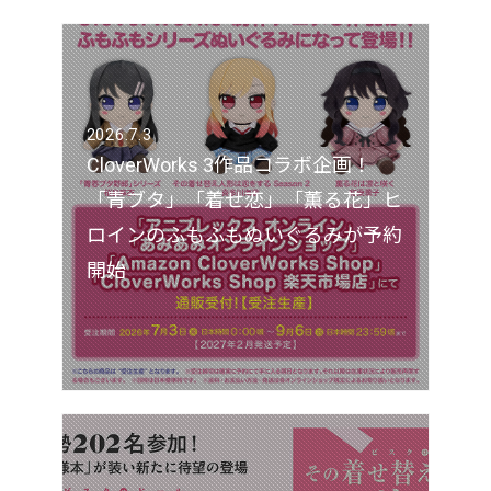
2026.7.3
CloverWorks 3作品コラボ企画！
「青ブタ」「着せ恋」「薫る花」ヒ
ロインのふもふもぬいぐるみが予約
開始