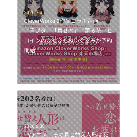
2026.7.3
CloverWorks 3作品コラボ企画！
「青ブタ」「着せ恋」「薫る花」ヒ
ロインのふもふもぬいぐるみが予約
開始
2026.6.30
TVアニメ「その着せ替え人形は恋