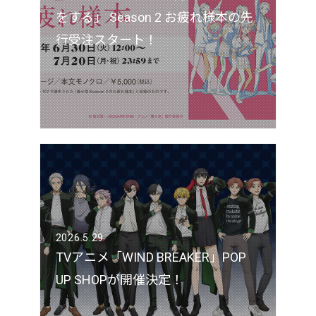
をする」 Season 2 お疲れ様本の先
行受注スタート！
2026.5.29
TVアニメ「WIND BREAKER」POP
UP SHOPが開催決定！