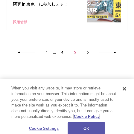
研究 in 東京」に参加します！
採用情報
1
…
4
5
6
When you visit any website, it may store or retrieve
information on your browser. This information might be about
you, your preferences or your device and is mostly used to
make the site work as you expect it to. The information
does not usually directly identify you, but it can give you a
more personalized web experience.
Cookie Policy
プライバシーポリシー
お問い合わせ
Cookie Settings
©CloverWorks Inc. All Rights Reserved.
Cookie Settings
OK