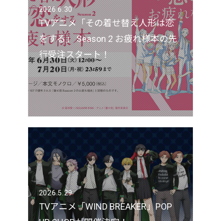
2026.6.30
TVアニメ「その着せ替え人形は恋
をする」 Season 2 お疲れ様本の先
行受注スタート！
2026.5.29
TVアニメ「WIND BREAKER」POP