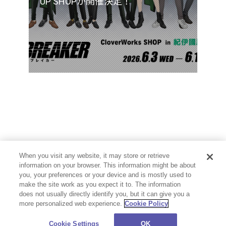
UP SHOPが開催決定！
When you visit any website, it may store or retrieve
information on your browser. This information might be about
you, your preferences or your device and is mostly used to
make the site work as you expect it to. The information
does not usually directly identify you, but it can give you a
more personalized web experience.
Cookie Policy
プライバシーポリシー
お問い合わせ
Cookie Settings
©CloverWorks Inc. All Rights Reserved.
Cookie Settings
OK