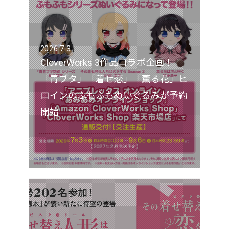
2026.7.3
CloverWorks 3作品コラボ企画！
「青ブタ」「着せ恋」「薫る花」ヒ
ロインのふもふもぬいぐるみが予約
開始