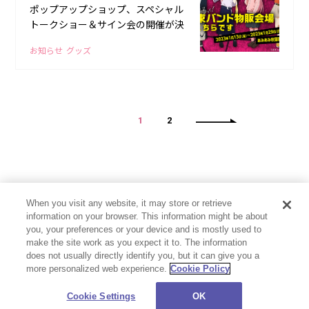
ポップアップショップ、スペシャル
トークショー＆サイン会の開催が決
定！
お知らせ
グッズ
1
2
When you visit any website, it may store or retrieve
information on your browser. This information might be about
you, your preferences or your device and is mostly used to
make the site work as you expect it to. The information
does not usually directly identify you, but it can give you a
more personalized web experience.
Cookie Policy
プライバシーポリシー
お問い合わせ
Cookie Settings
©CloverWorks Inc. All Rights Reserved.
Cookie Settings
OK