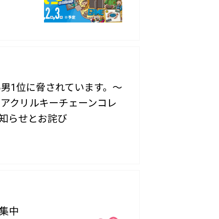
い男1位に脅されています。～
写アクリルキーチェーンコレ
知らせとお詫び
募集中