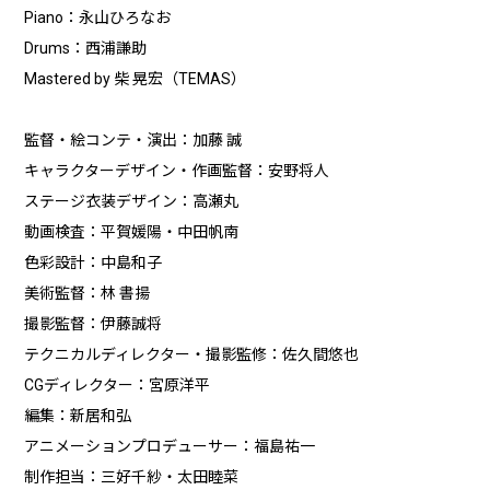
Piano：永山ひろなお
Drums：西浦謙助
Mastered by 柴 晃宏（TEMAS）
監督・絵コンテ・演出：加藤 誠
キャラクターデザイン・作画監督：安野将人
ステージ衣装デザイン：高瀬丸
動画検査：平賀媛陽・中田帆南
色彩設計：中島和子
美術監督：林 書揚
撮影監督：伊藤誠将
テクニカルディレクター・撮影監修：佐久間悠也
CGディレクター：宮原洋平
編集：新居和弘
アニメーションプロデューサー：福島祐一
制作担当：三好千紗・太田睦菜