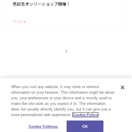
売記念オンリーショップ開催！
イベント
1
When you visit any website, it may store or retrieve
information on your browser. This information might be about
you, your preferences or your device and is mostly used to
make the site work as you expect it to. The information
does not usually directly identify you, but it can give you a
more personalized web experience.
Cookie Policy
プライバシーポリシー
お問い合わせ
Cookie Settings
©CloverWorks Inc. All Rights Reserved.
Cookie Settings
OK