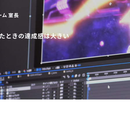
ム 室長
たときの達成感は大きい