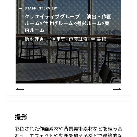
STAFF INTERVIEW
STAFF INTERVIEW
クリエイティブグループ 演出・作画
クリエイティブ事業部 仕上げルーム
ルーム×仕上げルーム×撮影ルーム×美
室長
術ルーム
中島和子
助永理恵×岩渕里菜×伊藤誠将×林 書揚
撮影
彩色された作画素材や背景美術素材などを組み合
わせ、エフェクトや動きを加えるなどで最終的な