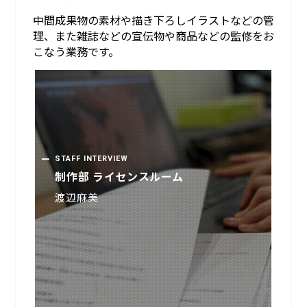
中間成果物の素材や描き下ろしイラストなどの管
理、また雑誌などの宣伝物や商品などの監修をお
こなう業務です。
STAFF INTERVIEW
STAFF INTERVIEW
制作部 ライセンスルーム
制作部 ライセンスルーム
渡辺麻美
渡辺麻美