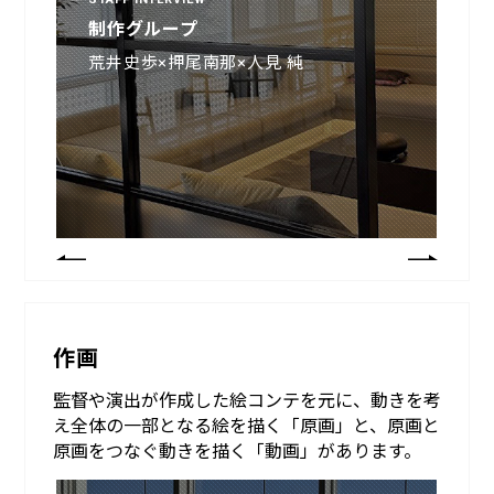
制作部
制作グループ
小泉賢大
荒井史歩×押尾南那×人見 純
作画
監督や演出が作成した絵コンテを元に、動きを考
え全体の一部となる絵を描く「原画」と、原画と
原画をつなぐ動きを描く「動画」があります。