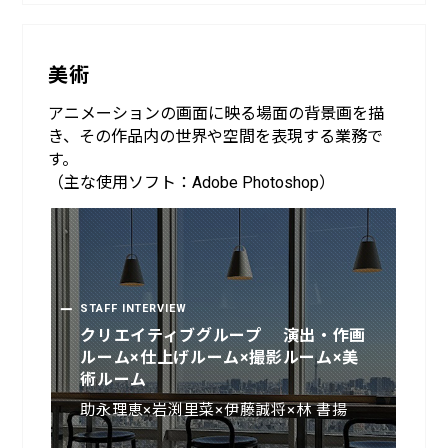
美術
アニメーションの画面に映る場面の背景画を描
き、その作品内の世界や空間を表現する業務で
す。
（主な使用ソフト：Adobe Photoshop）
STAFF INTERVIEW
STAFF INTERVIEW
クリエイティブグループ 演出・作画
クリエイティブ事業部 美術ルーム 室
ルーム×仕上げルーム×撮影ルーム×美
長
術ルーム
薄井久代
助永理恵×岩渕里菜×伊藤誠将×林 書揚