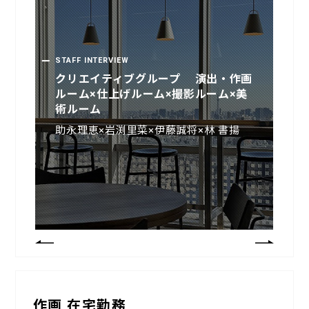
STAFF INTERVIEW
STAFF INTERVIEW
クリエイティブグループ 演出・作画
クリエイティブ事業部 演出・作画ル
ルーム×仕上げルーム×撮影ルーム×美
ーム 顧問
術ルーム
田中将賀
助永理恵×岩渕里菜×伊藤誠将×林 書揚
作画 在宅勤務