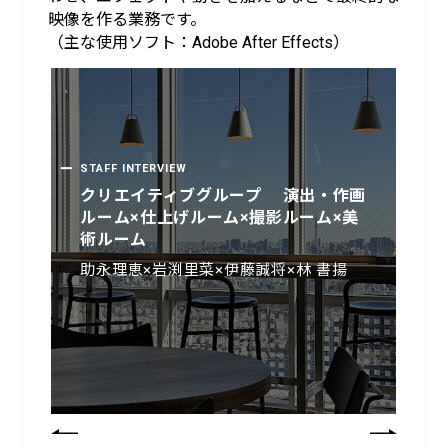
映像を作る業務です。
（主な使用ソフト：Adobe After Effects）
STAFF INTERVIEW
STAFF INTERVIEW
クリエイティブグループ 演出・作画
クリエイティブ事業部 撮影ルーム 室
ルーム×仕上げルーム×撮影ルーム×美
長
術ルーム
佐久間悠也
助永理恵×岩渕里菜×伊藤誠将×林 書揚